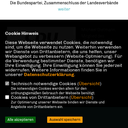
Die Bundespartei, Zusammenschluss der Landesverbände
weiter
Michael Dietmann,
Cookie Hinweis
Mitglied des
Diese Webseite verwendet Cookies, die notwendig
sind, um die Webseite zu nutzen. Weiterhin verwenden
wir Dienste von Drittanbietern, die uns helfen, unser
Webangebot zu verbessern (Website-Optmierung). Für
Abgeordnetenhauses von Berlin, CDU-Fraktion. Wahlkreis
die Verwendung bestimmter Dienste, benötigen wir
Märkisches Viertel und Lübars im Bezirk Reinickendorf.
Ihre Einwilligung. Ihre Einwilligung können Sie jederzeit
widerrufen. Weitere Informationen finden Sie in
unserer
Datenschutzerklärung
.
Technisch notwendige Cookies (
Übersicht
)
Die notwendigen Cookies werden allein für den
IMPRESSUM
DATENSCHUTZ
KONTAKT
ordnungsgemäßen Gebrauch der Webseite benötigt.
Cookies von Drittanbietern (
Übersicht
)
Zur Optimierung unserer Webseite binden wir Dienste und
Angebote von Drittanbietern ein.
@2026 Michael Dietmann, MdA
Alle Rechte vorbehalten.
Alle akzeptieren
Auswahl speichern