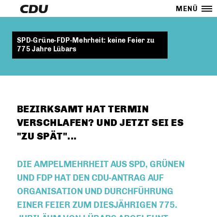
MENÜ
SPD-Grüne-FDP-Mehrheit: keine Feier zu
775 Jahre Lübars
BEZIRKSAMT HAT TERMIN
VERSCHLAFEN? UND JETZT SEI ES
"ZU SPÄT"...
DIE AMPELMEHRHEIT AUS SPD, GRÜNEN
UND FDP HAT DEN CDU-ANTRAG AUF
ORGANISATION UND DURCHFÜHRUNG
EINER FEIER ZUM DIESJÄHRIGEN 775.