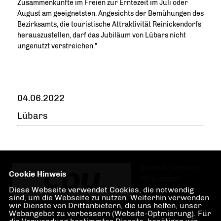
Zusammenkünfte im Freien zur Erntezeit im Juli oder
August am geeignetsten. Angesichts der Bemühungen des
Bezirksamts, die touristische Attraktivität Reinickendorfs
herauszustellen, darf das Jubiläum von Lübars nicht
ungenutzt verstreichen."
04.06.2022
Lübars
Michael Dietmann,
Cookie Hinweis
Mitglied des
Diese Webseite verwendet Cookies, die notwendig
sind, um die Webseite zu nutzen. Weiterhin verwenden
wir Dienste von Drittanbietern, die uns helfen, unser
Webangebot zu verbessern (Website-Optmierung). Für
Abgeordnetenhauses von Berlin, CDU-Fraktion. Wahlkreis