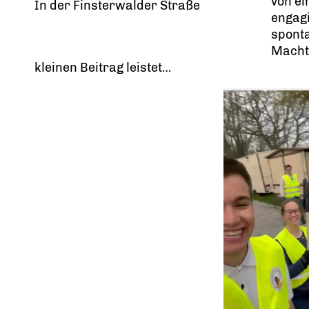
von ei
In der Finsterwalder Straße
engag
sponta
Macht 
kleinen Beitrag leistet