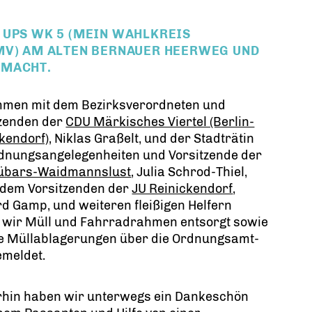
 UPS WK 5 (MEIN WAHLKREIS
MV) AM ALTEN BERNAUER HEERWEG UND
MACHT.
men mit dem Bezirksverordneten und
tzenden der
CDU Märkisches Viertel (Berlin-
kendorf)
, Niklas Graßelt, und der Stadträtin
rdnungsangelegenheiten und Vorsitzende der
übars-Waidmannslust
, Julia Schrod-Thiel,
 dem Vorsitzenden der
JU Reinickendorf
,
d Gamp, und weiteren fleißigen Helfern
 wir Müll und Fahrradrahmen entsorgt sowie
le Müllablagerungen über die Ordnungsamt-
emeldet.
hin haben wir unterwegs ein Dankeschön