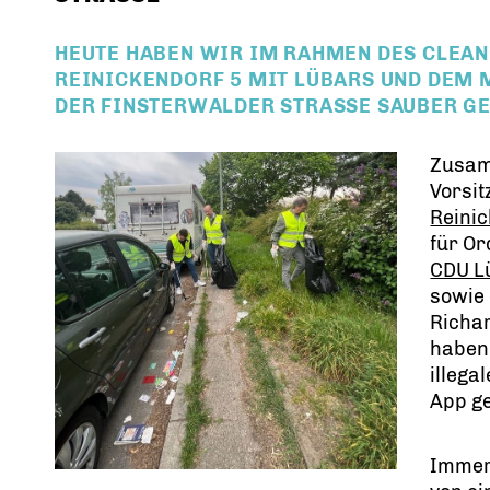
HEUTE HABEN WIR IM RAHMEN DES CLEAN
REINICKENDORF 5 MIT LÜBARS UND DEM 
DER FINSTERWALDER STRASSE SAUBER GE
Zusam
Vorsi
Reinic
für O
CDU L
sowie
Richar
haben
illega
App g
Immer