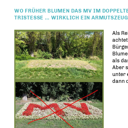
WO FRÜHER BLUMEN DAS MV IM DOPPELTE
TRISTESSE … WIRKLICH EIN ARMUTSZEUG
Als Re
achtet
Bürger
Blumen
als da
Aber 
unter
dann d