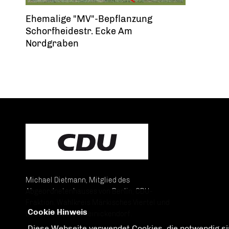
Ehemalige "MV"-Bepflanzung
Schorfheidestr. Ecke Am
Nordgraben
Michael Dietmann, Mitglied des
Abgeordnetenhauses von Berlin, CDU-
Fraktion. Wahlkreis Märkisches Viertel und
Cookie Hinweis
Lübars im Bezirk Reinickendorf.
Diese Webseite verwendet Cookies, die notwendig sin