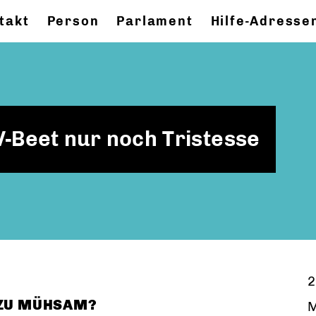
takt
Person
Parlament
Hilfe-Adresse
-Beet nur noch Tristesse
2
 ZU MÜHSAM?
M