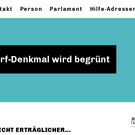
takt
Person
Parlament
Hilfe-Adresse
orf-Denkmal wird begrünt
20
| 
CHT ERTRÄGLICHER...