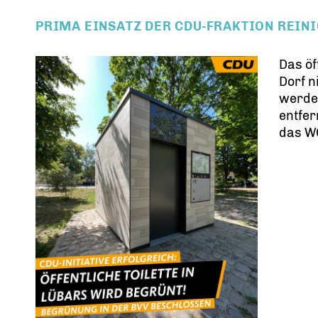
PRIMA EINSATZ DER CDU-FRAKTION REINI
Das öf
Dorf n
werde
entfer
das WC