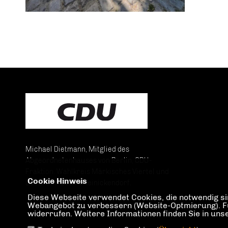
Michael Dietmann, Mitglied des
Abgeordnetenhauses von Berlin, CDU-
Fraktion. Wahlkreis Märkisches Viertel und
Cookie Hinweis
Lübars im Bezirk Reinickendorf.
Diese Webseite verwendet Cookies, die notwendig sin
Webangebot zu verbessern (Website-Optmierung). Für 
widerrufen. Weitere Informationen finden Sie in un