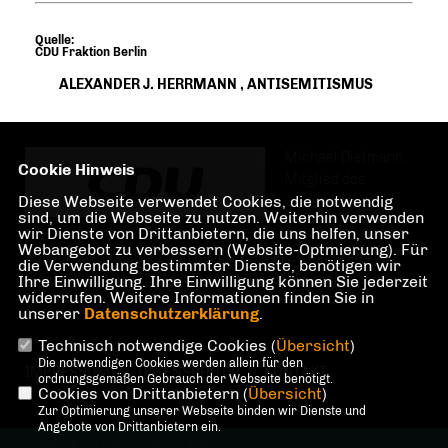
Quelle:
CDU Fraktion Berlin
ALEXANDER J. HERRMANN
,
ANTISEMITISMUS
Michael Dietmann,
Cookie Hinweis
Mitglied des
Diese Webseite verwendet Cookies, die notwendig
sind, um die Webseite zu nutzen. Weiterhin verwenden
wir Dienste von Drittanbietern, die uns helfen, unser
Webangebot zu verbessern (Website-Optmierung). Für
Abgeordnetenhauses von Berlin, CDU-Fraktion. Wahlkreis
die Verwendung bestimmter Dienste, benötigen wir
Märkisches Viertel und Lübars im Bezirk Reinickendorf.
Ihre Einwilligung. Ihre Einwilligung können Sie jederzeit
widerrufen. Weitere Informationen finden Sie in
unserer
Datenschutzerklärung
.
Technisch notwendige Cookies (
Übersicht
)
Die notwendigen Cookies werden allein für den
IMPRESSUM
DATENSCHUTZ
KONTAKT
ordnungsgemäßen Gebrauch der Webseite benötigt.
Cookies von Drittanbietern (
Übersicht
)
Zur Optimierung unserer Webseite binden wir Dienste und
Angebote von Drittanbietern ein.
@2026 Michael Dietmann, MdA