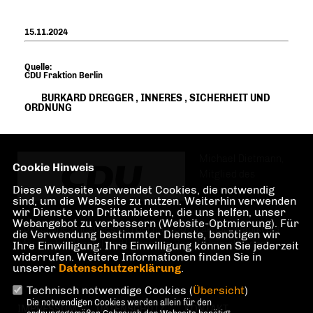
15.11.2024
Quelle:
CDU Fraktion Berlin
BURKARD DREGGER
,
INNERES
,
SICHERHEIT UND
ORDNUNG
Michael Dietmann,
Cookie Hinweis
Mitglied des
Diese Webseite verwendet Cookies, die notwendig
sind, um die Webseite zu nutzen. Weiterhin verwenden
wir Dienste von Drittanbietern, die uns helfen, unser
Webangebot zu verbessern (Website-Optmierung). Für
Abgeordnetenhauses von Berlin, CDU-Fraktion. Wahlkreis
die Verwendung bestimmter Dienste, benötigen wir
Märkisches Viertel und Lübars im Bezirk Reinickendorf.
Ihre Einwilligung. Ihre Einwilligung können Sie jederzeit
widerrufen. Weitere Informationen finden Sie in
unserer
Datenschutzerklärung
.
Technisch notwendige Cookies (
Übersicht
)
Die notwendigen Cookies werden allein für den
IMPRESSUM
DATENSCHUTZ
KONTAKT