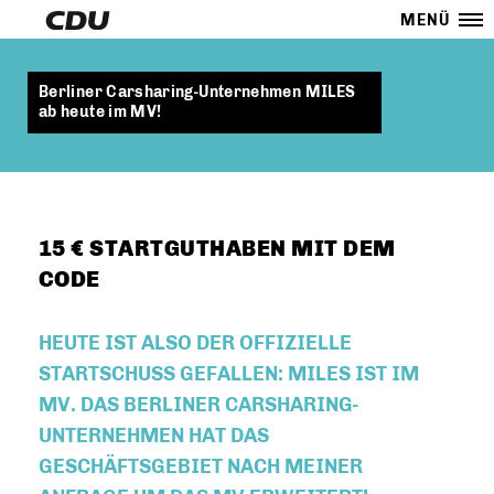
MENÜ
Berliner Carsharing-Unternehmen MILES
ab heute im MV!
15 € STARTGUTHABEN MIT DEM
CODE
HEUTE IST ALSO DER OFFIZIELLE
STARTSCHUSS GEFALLEN: MILES IST IM
MV. DAS BERLINER CARSHARING-
UNTERNEHMEN HAT DAS
GESCHÄFTSGEBIET NACH MEINER