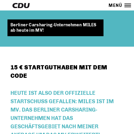
MENÜ
Berliner Carsharing-Unternehmen MILES
ab heute im MV!
15 € STARTGUTHABEN MIT DEM
CODE
HEUTE IST ALSO DER OFFIZIELLE
STARTSCHUSS GEFALLEN: MILES IST IM
MV. DAS BERLINER CARSHARING-
UNTERNEHMEN HAT DAS
GESCHÄFTSGEBIET NACH MEINER