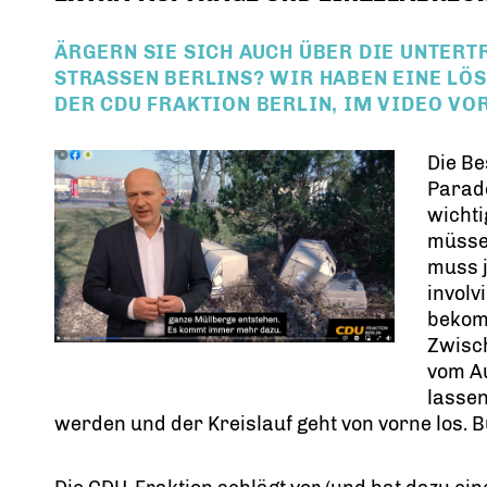
ÄRGERN SIE SICH AUCH ÜBER DIE UNTERT
TRASSEN BERLINS? WIR HABEN EINE LÖSUN
R CDU FRAKTION BERLIN, IM VIDEO VORS
Die Be
Parad
wichti
müsse
muss j
involv
bekomm
Zwisch
vom Au
lassen
werden und der Kreislauf geht von vorne los. 