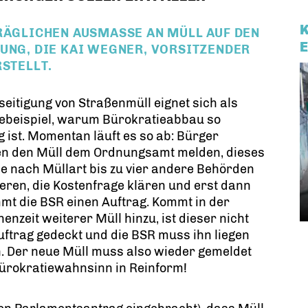
RÄGLICHEN AUSMASSE AN MÜLL AUF DEN S
G, DIE KAI WEGNER, VORSITZENDER DE
TELLT.
seitigung von Straßenmüll eignet sich als
ebeispiel, warum Bürokratieabbau so
g ist. Momentan läuft es so ab: Bürger
n den Müll dem Ordnungsamt melden, dieses
e nach Müllart bis zu vier andere Behörden
ieren, die Kostenfrage klären und erst dann
t die BSR einen Auftrag. Kommt in der
enzeit weiterer Müll hinzu, ist dieser nicht
ftrag gedeckt und die BSR muss ihn liegen
. Der neue Müll muss also wieder gemeldet
Bürokratiewahnsinn in Reinform!