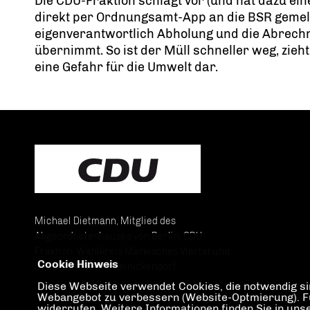
Die CDU-Fraktion schlägt vor (und hat dazu ei
direkt per Ordnungsamt-App an die BSR geme
eigenverantwortlich Abholung und die Abrech
übernimmt. So ist der Müll schneller weg, zieht
eine Gefahr für die Umwelt dar.
Michael Dietmann, Mitglied des
Abgeordnetenhauses von Berlin, CDU-
Fraktion. Wahlkreis Märkisches Viertel und
Cookie Hinweis
Lübars im Bezirk Reinickendorf.
Diese Webseite verwendet Cookies, die notwendig sin
Webangebot zu verbessern (Website-Optmierung). Für 
widerrufen. Weitere Informationen finden Sie in un