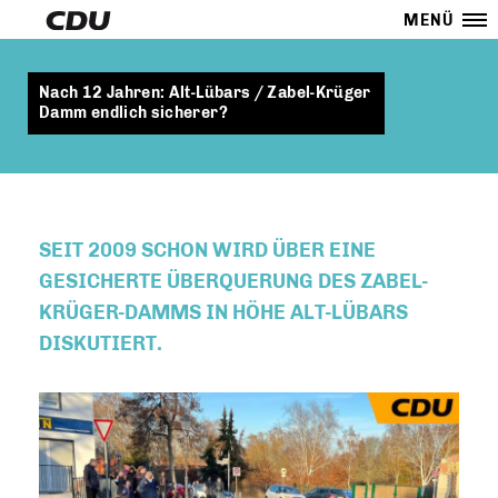
MENÜ
Nach 12 Jahren: Alt-Lübars / Zabel-Krüger
Damm endlich sicherer?
SEIT 2009 SCHON WIRD ÜBER EINE
GESICHERTE ÜBERQUERUNG DES ZABEL-
KRÜGER-DAMMS IN HÖHE ALT-LÜBARS
DISKUTIERT.