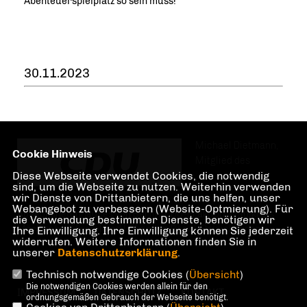
Abenteuerspielplatz so sein muss!
30.11.2023
Michael Dietmann,
Cookie Hinweis
Mitglied des
Diese Webseite verwendet Cookies, die notwendig
sind, um die Webseite zu nutzen. Weiterhin verwenden
wir Dienste von Drittanbietern, die uns helfen, unser
Webangebot zu verbessern (Website-Optmierung). Für
Abgeordnetenhauses von Berlin, CDU-Fraktion. Wahlkreis
die Verwendung bestimmter Dienste, benötigen wir
Märkisches Viertel und Lübars im Bezirk Reinickendorf.
Ihre Einwilligung. Ihre Einwilligung können Sie jederzeit
widerrufen. Weitere Informationen finden Sie in
unserer
Datenschutzerklärung
.
Technisch notwendige Cookies (
Übersicht
)
Die notwendigen Cookies werden allein für den
IMPRESSUM
DATENSCHUTZ
KONTAKT
ordnungsgemäßen Gebrauch der Webseite benötigt.