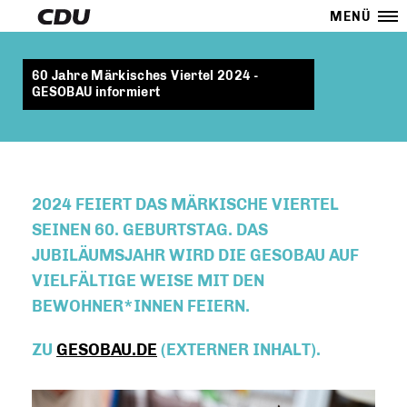
MENÜ
60 Jahre Märkisches Viertel 2024 -
GESOBAU informiert
2024 FEIERT DAS MÄRKISCHE VIERTEL
SEINEN 60. GEBURTSTAG. DAS
JUBILÄUMSJAHR WIRD DIE GESOBAU AUF
VIELFÄLTIGE WEISE MIT DEN
BEWOHNER*INNEN FEIERN.
ZU
GESOBAU.DE
(EXTERNER INHALT).