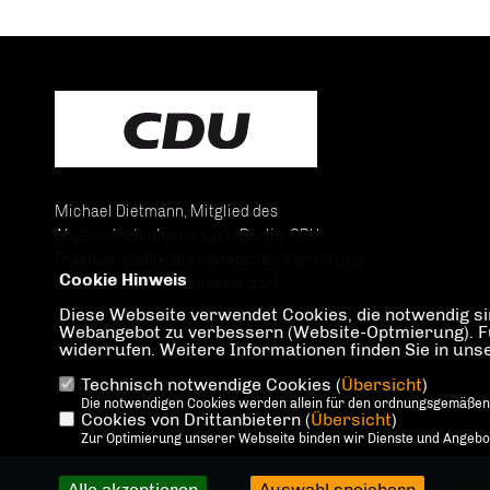
Michael Dietmann, Mitglied des
Abgeordnetenhauses von Berlin, CDU-
Fraktion. Wahlkreis Märkisches Viertel und
Cookie Hinweis
Lübars im Bezirk Reinickendorf.
Diese Webseite verwendet Cookies, die notwendig sin
Webangebot zu verbessern (Website-Optmierung). Für 
widerrufen. Weitere Informationen finden Sie in un
Technisch notwendige Cookies (
Übersicht
)
IMPRESSUM
DATENSCHUTZ
KONTAKT
Die notwendigen Cookies werden allein für den ordnungsgemäßen
Cookies von Drittanbietern (
Übersicht
)
Zur Optimierung unserer Webseite binden wir Dienste und Angebote
Alle akzeptieren
Auswahl speichern
@2026 Michael Die